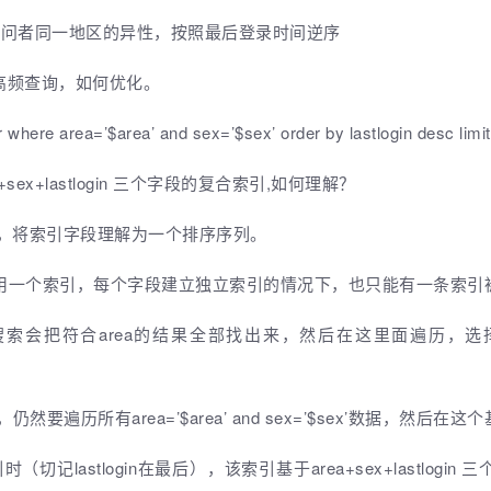
访问者同一地区的异性，按照最后登录时间逆序
高频查询，如何优化。
here area=’$area’ and sex=’$sex’ order by lastlogin desc limit
sex+lastlogin 三个字段的复合索引,如何理解？
ee，将索引字段理解为一个排序序列。
用一个索引，每个字段建立独立索引的情况下，也只能有一条索引
？搜索会把符合area的结果全部找出来，然后在这里面遍历，选
仍然要遍历所有area=’$area’ and sex=’$sex’数据，然后
n复合索引时（切记lastlogin在最后），该索引基于area+sex+lastl