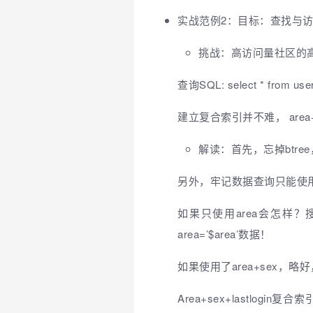
实战范例2：目标：查找与
挑战：高访问量社区的
查询SQL: select * from user w
建立复合索引并不难， area+
解读：首先，忘掉btr
另外，牢记数据查询只能使
如果只使用area会怎样
area=’$area’数据！
如果使用了area+sex，略好，
Area+sex+lastlogi