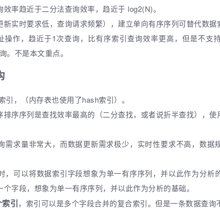
率趋近于二分法查询效率，趋近于 log2(N)。
更新实时要求低，查询请求频繁），建立单向有序序列可替代数据
寻址操作，趋近于1次查询，比有序索引查询效率更高，但是不支
型查询。不是本文重点。
构
e索引，（内存表也使用了hash索引）。
序排序序列是查找效率最高的（二分查找，或者说折半查找），使
询需求量非常大，而数据更新需求极少，实时性要求不高，数据
化时，可以将数据索引字段想象为单一有序序列，并以此作为分析
一个字段，想象为单一有序序列，并以此作为分析的基础。
个索引
，索引可以是多个字段合并的复合索引。但是一条数据查询