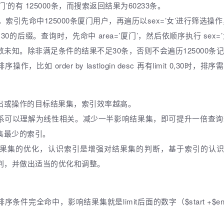
’厦门’的有 125000条，而搜索返回结果为60233条。
条，索引先命中125000条厦门用户，再遍历以sex=’女’进行筛选操作
it 0,30的后缀。查询时，先命中 area=’厦门’，然后依顺序执行 s
数未知。除非满足条件的结果不足30条，否则不会遍历125000条
，比如 order by lastlogin desc 再有limit 0,30时，
出或操作的目标结果集，索引效率越高。
系可以理解为线性相关。减少一半影响结果集，即可提升一倍查询效
集最少的索引。
结果集的优化，认识索引是增强对结果集的判断，基于索引的认识
预判，并做出适当的优化和调整。
件完全命中，影响结果集就是limit后面的数字（$start +$end），