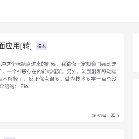
桌面应用[转]
技术
转] 当你冲这个标题点进来的时候，我猜你一定知道 React 是
t了，一个神般存在的前端框架。另外，浏览器和移动端
就不解释了，反正优点很多，做为技术多学一点总没
绍的： Ele...
6364
0