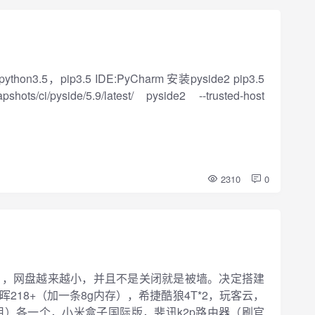
3.5，pip3.5 IDE:PyCharm 安装pyside2 pip3.5
napshots/ci/pyside/5.9/latest/ pyside2 --trusted-host
2310
0
），网盘越来越小，并且不是关闭就是被墙。决定搭建
218+（加一条8g内存），希捷酷狼4T*2，玩客云，
用）各一个，小米盒子国际版，斐讯k2p路由器（刷官